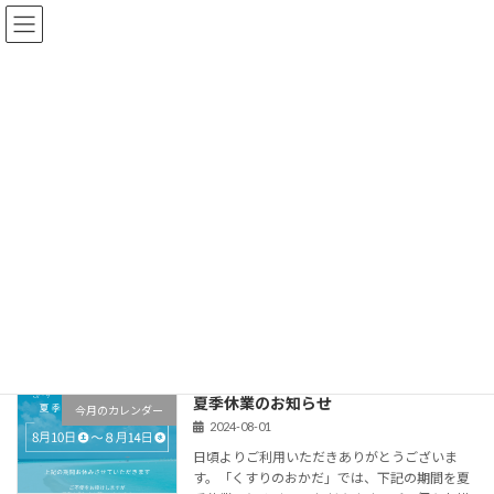
コ
ナ
ン
ビ
テ
ゲ
ン
ー
HOME
2024年8月
ツ
シ
へ
ョ
ス
ン
LINE公式アカウント始めました！
キ
に
お知らせ
ッ
移
2024-08-20
プ
動
この度、LINE公式アカウントを開設いたしまし
た。こちらではトークからお問合せやご相談を
受け付けております（1対1でのトークですの
で、安心してご相談いただけます！）お友だち
限定のクーポンも配信中です☺ お友 […]
続きを読む
夏季休業のお知らせ
今月のカレンダー
2024-08-01
日頃よりご利用いただきありがとうございま
す。「くすりのおかだ」では、下記の期間を夏