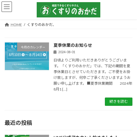
コ
ナ
ン
ビ
テ
ゲ
ン
ー
HOME
くすりのおかだ､
ツ
シ
へ
ョ
ス
ン
夏季休業のお知らせ
キ
に
今月のカレンダー
ッ
移
2024-08-01
プ
動
日頃よりご利用いただきありがとうございま
す。「くすりのおかだ」では、下記の期間を夏
季休業日とさせていただきます。ご不便をお掛
け致しますが、何卒ご了承くださいますようお
願い申し上げます。 ■夏季休業期間 2024年
8月1 […]
続きを読む
最近の投稿